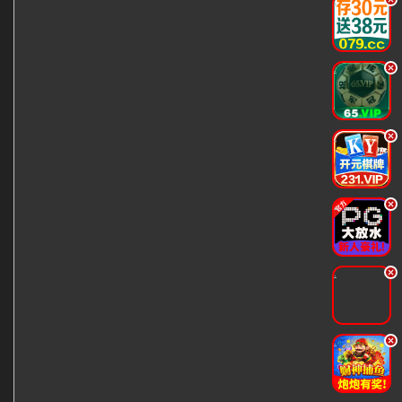
.
.
.
.
.
.